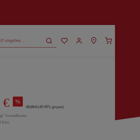
CURVY
SALE
 €
%
35,99 €
(49.99% gespart)
zgl. Versandkosten
0 Euro