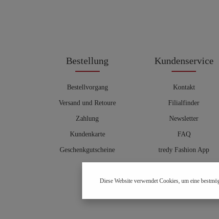
Bestellung
Kundenservice
Bestellvorgang
Kontakt
Versand und Retoure
Filialfinder
Zahlung
Newsletter
Kundenkarte
FAQ
Geschenkgutscheine
tredy Fashion App
Größentabelle
Diese Website verwendet Cookies, um eine bestmög
Hosenberater
OUTLET