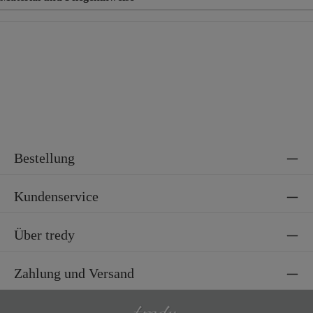
Material
74% Polyester, 24% Viskose, 2% Elasthan
Material 2
100% Polyester
Bestellung
Kundenservice
Über tredy
Zahlung und Versand