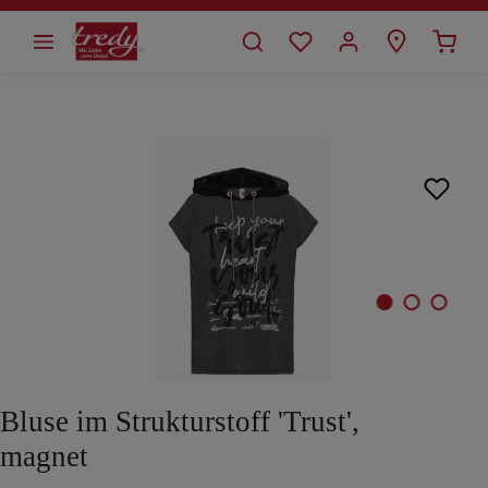
alt springen
Bildergalerie überspringen
Bluse im Strukturstoff 'Trust',
magnet