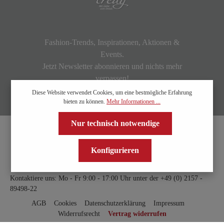
Fashion-Trends, Inspirationen, Aktionen &
Events.
Jetzt Newsletter abonnieren und nichts mehr
verpassen!
Diese Website verwendet Cookies, um eine bestmögliche Erfahrung
bieten zu können.
Mehr Informationen ...
Nur technisch notwendige
Konfigurieren
Kontaktiere uns: Mo - Fr 9:00 - 17:00 Uhr unter der
+49 (0) 2157 -
89498-22
AGB
Cookies
Datenschutzerklärung
Impressum
Widerrufsrecht
Vertrag widerrufen