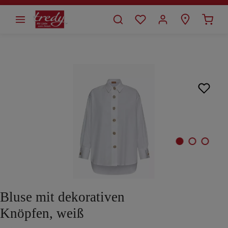
alt springen
Bildergalerie überspringen
Bluse mit dekorativen
Knöpfen, weiß