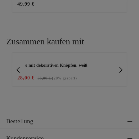
49,99 €
45
Zusammen kaufen mit
Produktgalerie überspringen
Bluse mit dekorativen Knöpfen, weiß
Ba
28,00 €
15
35,00 €
(20% gespart)
Bestellung
Kundenservice