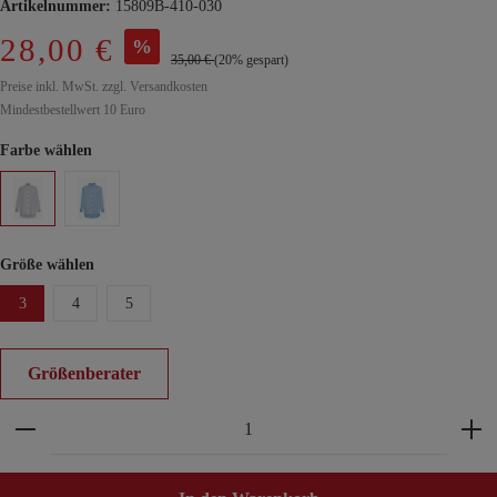
Artikelnummer:
15809B-410-030
28,00 €
%
35,00 €
(20% gespart)
Preise inkl. MwSt. zzgl. Versandkosten
Mindestbestellwert 10 Euro
Farbe wählen
Größe wählen
3
4
5
Größenberater
Produkt Anzahl: Gib den gewünschten Wert ein ode