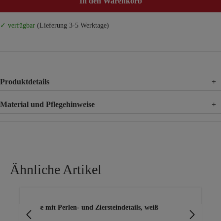
In den Warenkorb
✓ verfügbar
(Lieferung 3-5 Werktage)
Produktdetails
+
Material und Pflegehinweise
+
Material
100% Baumwolle
Ähnliche Artikel
Produktgalerie überspringen
Bluse mit Perlen- und Ziersteindetails, weiß
Bl