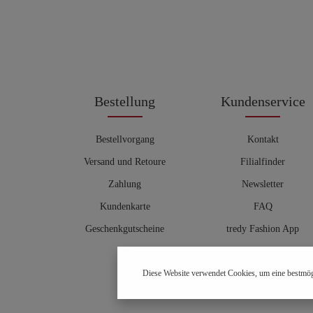
Bestellung
Kundenservice
Bestellvorgang
Kontakt
Versand und Retoure
Filialfinder
Zahlung
Newsletter
Kundenkarte
FAQ
Geschenkgutscheine
tredy Fashion App
Größentabelle
Diese Website verwendet Cookies, um eine bestmög
Hosenberater
OUTLET