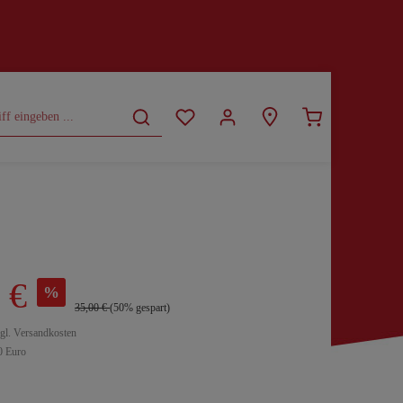
CURVY
SALE
 €
%
35,00 €
(50% gespart)
zgl. Versandkosten
0 Euro