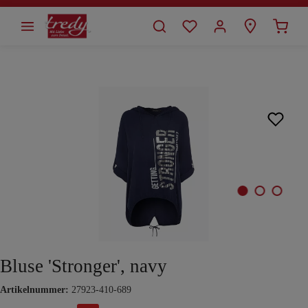
alt springen
Bildergalerie überspringen
Bluse 'Stronger', navy
Artikelnummer:
27923-410-689