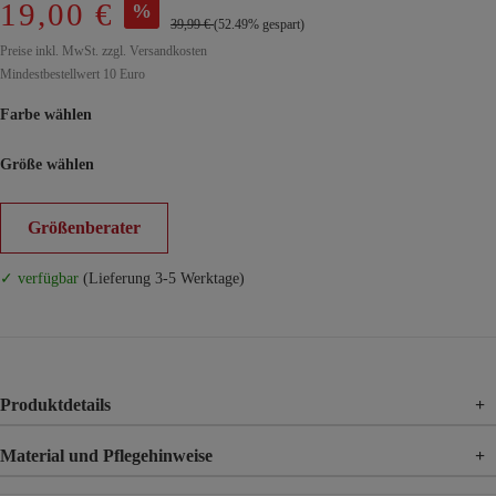
19,00 €
%
39,99 €
(52.49% gespart)
Preise inkl. MwSt. zzgl. Versandkosten
Mindestbestellwert 10 Euro
Farbe wählen
Größe wählen
Größenberater
✓ verfügbar
(Lieferung 3-5 Werktage)
Produktdetails
+
Material und Pflegehinweise
+
Material
87% Viskose, 13% Polyamid