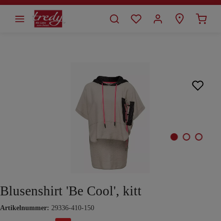
alt springen
Bildergalerie überspringen
Blusenshirt 'Be Cool', kitt
Artikelnummer:
29336-410-150