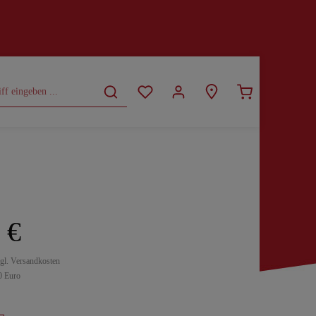
CURVY
SALE
 €
zgl. Versandkosten
0 Euro