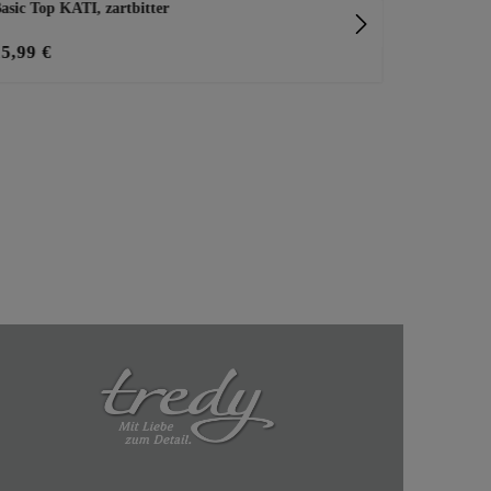
asic Top KATI, zartbitter
leichte Blus
15,99 €
29,99 €