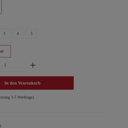
3
4
5
er
zahl: Gib den gewünschten Wert ein oder benu
In den Warenkorb
ferung 3-5 Werktage)
3