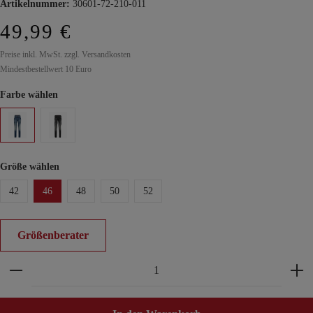
Artikelnummer:
30601-72-210-011
49,99 €
Preise inkl. MwSt. zzgl. Versandkosten
Mindestbestellwert 10 Euro
Farbe wählen
Größe wählen
42
46
48
50
52
Größenberater
Produkt Anzahl: Gib den gewünschten Wert ein ode