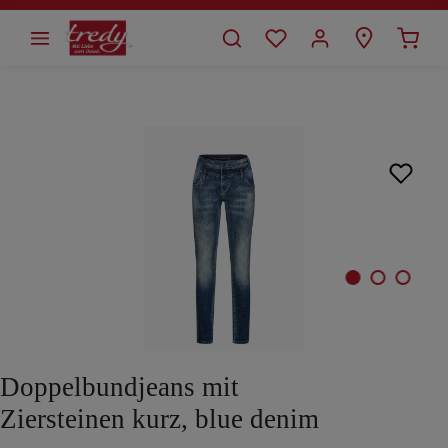
alt springen
Bildergalerie überspringen
Doppelbundjeans mit
Ziersteinen kurz, blue denim