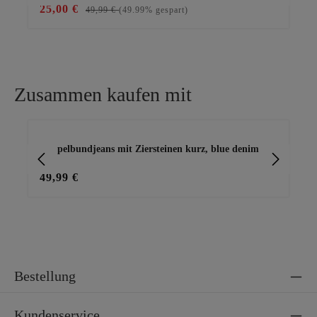
25,00 €
59
49,99 €
(49.99% gespart)
Zusammen kaufen mit
Produktgalerie überspringen
Doppelbundjeans mit Ziersteinen kurz, blue denim
Jea
49,99 €
69
Bestellung
Kundenservice