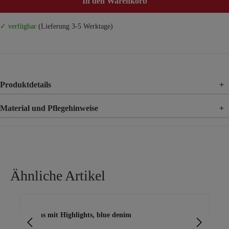
In den Warenkorb
✓ verfügbar
(Lieferung 3-5 Werktage)
Produktdetails
+
Material und Pflegehinweise
+
Material
89% Baumwolle, 9% Polyester, 2% Elasthan
Ähnliche Artikel
Produktgalerie überspringen
Jeans mit Highlights, blue denim
Läs