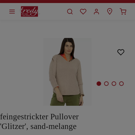
alt springen
Bildergalerie überspringen
feingestrickter Pullover
'Glitzer', sand-melange