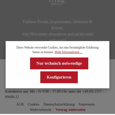
Fashion-Trends, Inspirationen, Aktionen &
Events.
Jetzt Newsletter abonnieren und nichts mehr
verpassen!
Diese Website verwendet Cookies, um eine bestmögliche Erfahrung
bieten zu können.
Mehr Informationen ...
Nur technisch notwendige
Konfigurieren
Kontaktiere uns: Mo - Fr 9:00 - 17:00 Uhr unter der
+49 (0) 2157 -
89498-22
AGB
Cookies
Datenschutzerklärung
Impressum
Widerrufsrecht
Vertrag widerrufen