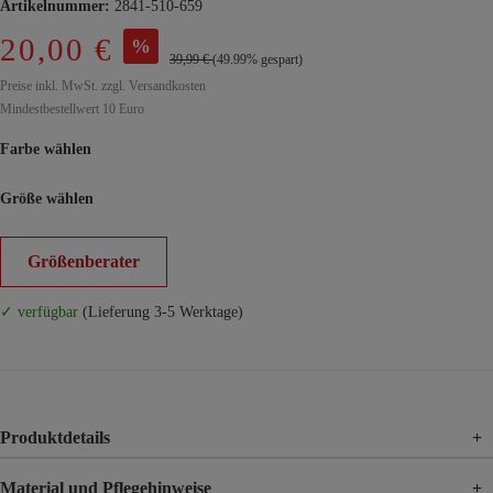
Artikelnummer:
2841-510-659
20,00 €
%
39,99 €
(49.99% gespart)
Preise inkl. MwSt. zzgl. Versandkosten
Mindestbestellwert 10 Euro
Farbe wählen
Größe wählen
Größenberater
✓ verfügbar
(Lieferung 3-5 Werktage)
Produktdetails
+
Material und Pflegehinweise
+