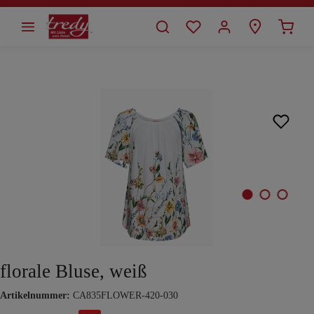
alt springen
Bildergalerie überspringen
florale Bluse, weiß
Artikelnummer:
CA835FLOWER-420-030