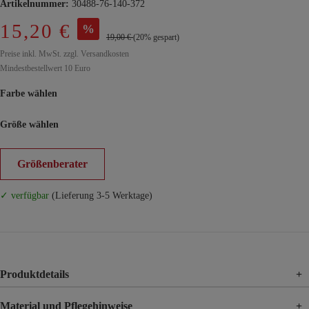
Artikelnummer:
30488-76-140-372
15,20 €
%
19,00 €
(20% gespart)
Preise inkl. MwSt. zzgl. Versandkosten
Mindestbestellwert 10 Euro
Farbe wählen
Größe wählen
Größenberater
✓ verfügbar
(Lieferung 3-5 Werktage)
Produktdetails
+
Material und Pflegehinweise
+