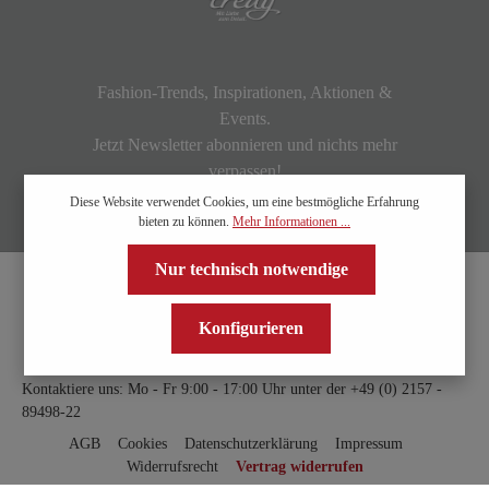
Fashion-Trends, Inspirationen, Aktionen &
Events.
Jetzt Newsletter abonnieren und nichts mehr
verpassen!
Diese Website verwendet Cookies, um eine bestmögliche Erfahrung
bieten zu können.
Mehr Informationen ...
Nur technisch notwendige
Konfigurieren
Kontaktiere uns: Mo - Fr 9:00 - 17:00 Uhr unter der
+49 (0) 2157 -
89498-22
AGB
Cookies
Datenschutzerklärung
Impressum
Widerrufsrecht
Vertrag widerrufen