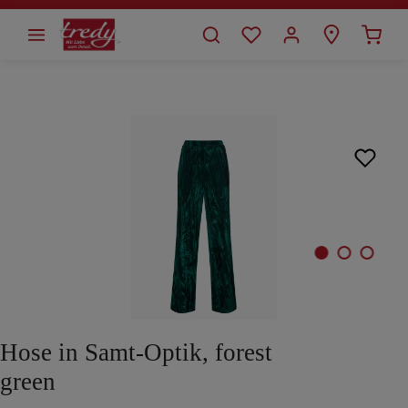
alt springen
Bildergalerie überspringen
Hose in Samt-Optik, forest
green