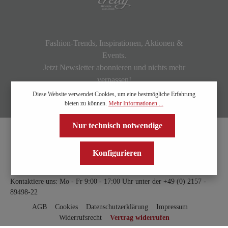
Fashion-Trends, Inspirationen, Aktionen &
Events.
Jetzt Newsletter abonnieren und nichts mehr
verpassen!
Diese Website verwendet Cookies, um eine bestmögliche Erfahrung
bieten zu können.
Mehr Informationen ...
Nur technisch notwendige
Konfigurieren
Kontaktiere uns: Mo - Fr 9:00 - 17:00 Uhr unter der
+49 (0) 2157 -
89498-22
AGB
Cookies
Datenschutzerklärung
Impressum
Widerrufsrecht
Vertrag widerrufen