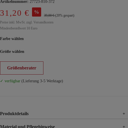
Artikelnummer:
27723-810-372
31,20 €
%
39,00 €
(20% gespart)
Preise inkl. MwSt. zzgl. Versandkosten
Mindestbestellwert 10 Euro
Farbe wählen
Größe wählen
Größenberater
✓ verfügbar
(Lieferung 3-5 Werktage)
Produktdetails
+
Material und Pflegehinweise
+