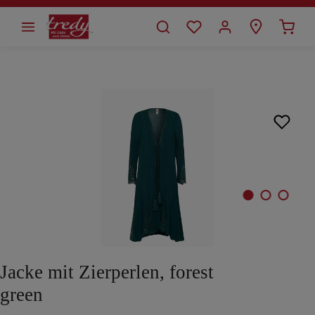
alt springen
Bildergalerie überspringen
Jacke mit Zierperlen, forest
green