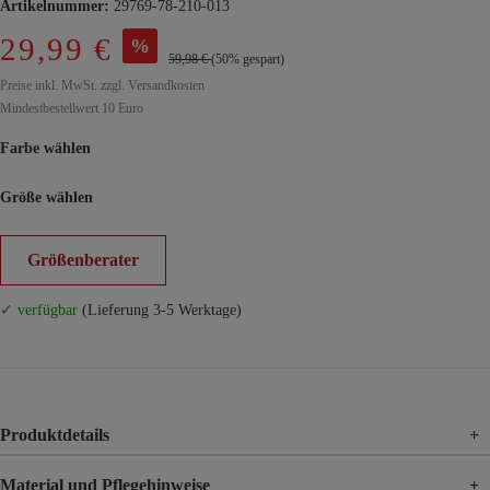
Artikelnummer:
29769-78-210-013
29,99 €
%
59,98 €
(50% gespart)
Preise inkl. MwSt. zzgl. Versandkosten
Mindestbestellwert 10 Euro
Farbe wählen
Größe wählen
Größenberater
✓ verfügbar
(Lieferung 3-5 Werktage)
Produktdetails
+
Material und Pflegehinweise
+