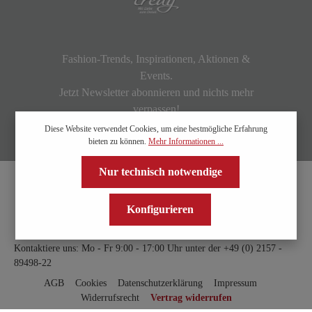
Fashion-Trends, Inspirationen, Aktionen &
Events.
Jetzt Newsletter abonnieren und nichts mehr
verpassen!
Diese Website verwendet Cookies, um eine bestmögliche Erfahrung
bieten zu können.
Mehr Informationen ...
Nur technisch notwendige
Konfigurieren
Kontaktiere uns: Mo - Fr 9:00 - 17:00 Uhr unter der
+49 (0) 2157 -
89498-22
AGB
Cookies
Datenschutzerklärung
Impressum
Widerrufsrecht
Vertrag widerrufen