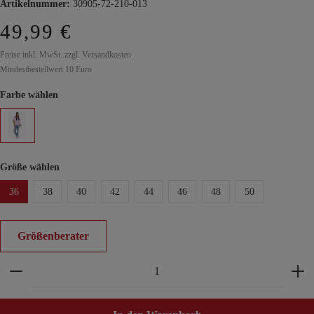
Artikelnummer:
30905-72-210-013
49,99 €
Preise inkl. MwSt. zzgl. Versandkosten
Mindestbestellwert 10 Euro
Farbe wählen
Größe wählen
36
38
40
42
44
46
48
50
Größenberater
Produkt Anzahl: Gib den gewünschten Wert ein ode