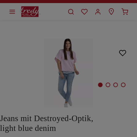
alt springen
Bildergalerie überspringen
Jeans mit Destroyed-Optik,
light blue denim