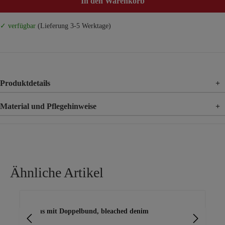
In den Warenkorb
✓ verfügbar
(Lieferung 3-5 Werktage)
Produktdetails
+
Material und Pflegehinweise
+
Material
83% Baumwolle, 15% Polyester, 2% Elasthan
Ähnliche Artikel
Produktgalerie überspringen
Jeans mit Doppelbund, bleached denim
Jea
de