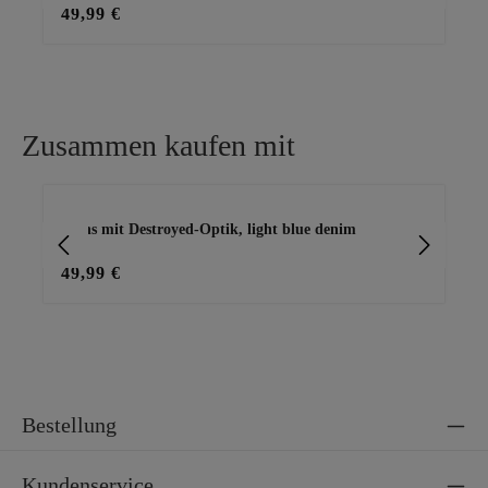
49,99 €
49
Zusammen kaufen mit
Produktgalerie überspringen
Jeans mit Destroyed-Optik, light blue denim
Blu
49,99 €
25
Bestellung
Kundenservice