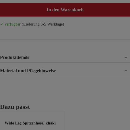
In den Warenkorb
✓ verfügbar
(Lieferung 3-5 Werktage)
Produktdetails
+
Material und Pflegehinweise
+
Material
100% Polyester
Material 2
100% Baumwolle
Produktgalerie überspringen
Dazu passt
Wide Leg Spitzenhose, khaki