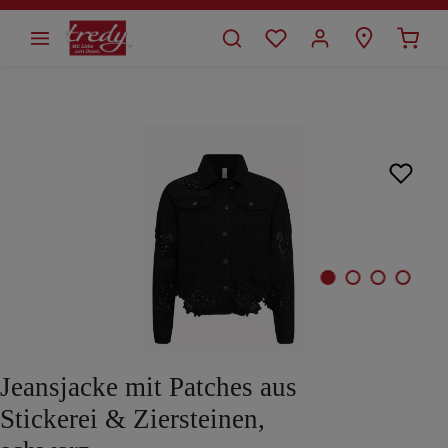
alt springen
Bildergalerie überspringen
Jeansjacke mit Patches aus
Stickerei & Ziersteinen,