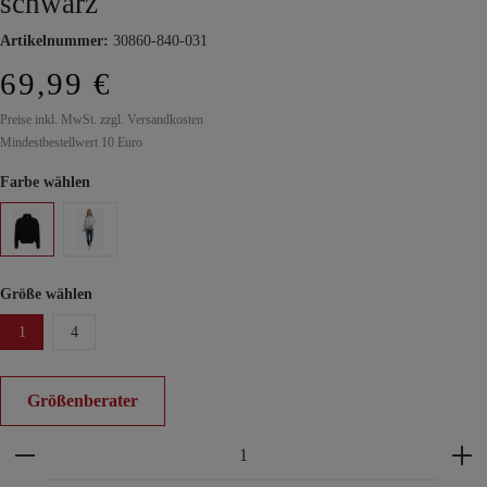
schwarz
Artikelnummer:
30860-840-031
69,99 €
Preise inkl. MwSt. zzgl. Versandkosten
Mindestbestellwert 10 Euro
Farbe wählen
Größe wählen
1
4
Größenberater
Produkt Anzahl: Gib den gewünschten Wert ein ode