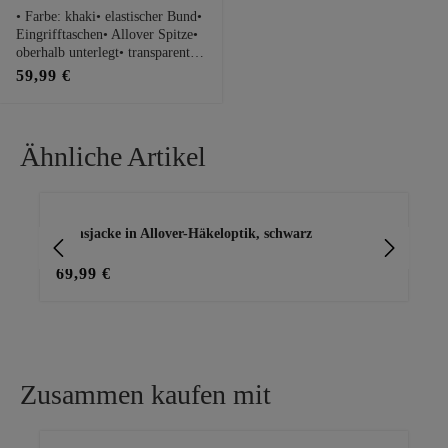
• Farbe: khaki• elastischer Bund•
Eingrifftaschen• Allover Spitze•
oberhalb unterlegt• transparent•
gerades, weites BeinPassform
59,99 €
Maße bei Größe 1:• lässiger
Schnitt• Bundweite: 37cm•
Innenbeinlänge: 72cm
Ähnliche Artikel
Produktgalerie überspringen
Jeansjacke in Allover-Häkeloptik, schwarz
Jea
69,99 €
59
Zusammen kaufen mit
Produktgalerie überspringen