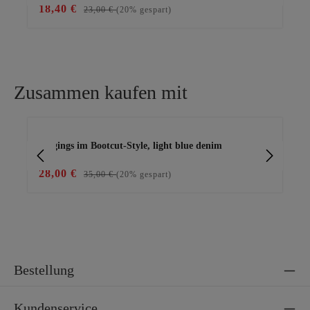
18,40 €
15
23,00 €
(20% gespart)
Zusammen kaufen mit
Produktgalerie überspringen
Jeggings im Bootcut-Style, light blue denim
Ba
28,00 €
15
35,00 €
(20% gespart)
Bestellung
Kundenservice