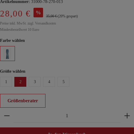
Artikelnummer:
31000-78-270-013
28,00 €
%
35,00 €
(20% gespart)
Preise inkl. MwSt. zzgl. Versandkosten
Mindestbestellwert 10 Euro
Farbe wählen
Größe wählen
1
2
3
4
5
Größenberater
Produkt Anzahl: Gib den gewünschten Wert ein ode