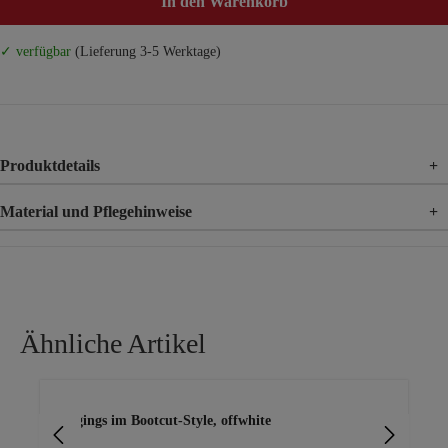
In den Warenkorb
✓ verfügbar
(Lieferung 3-5 Werktage)
Produktdetails
+
Material und Pflegehinweise
+
Material
71% Baumwolle, 45% Polyester, 4% Elasthan
Ähnliche Artikel
Produktgalerie überspringen
Jeggings im Bootcut-Style, offwhite
Jeg