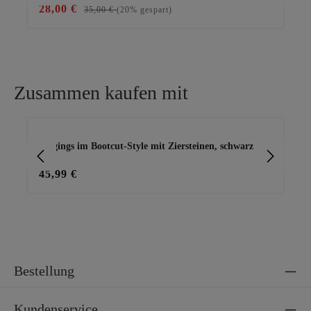
28,00 €
18
35,00 €
(20% gespart)
Zusammen kaufen mit
Produktgalerie überspringen
Jeggings im Bootcut-Style mit Ziersteinen, schwarz
Bas
45,99 €
15
Bestellung
Kundenservice