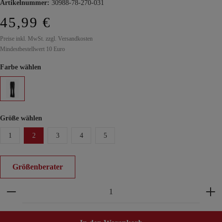
Artikelnummer:
30988-78-270-031
45,99 €
Preise inkl. MwSt. zzgl. Versandkosten
Mindestbestellwert 10 Euro
Farbe wählen
Größe wählen
1
2
3
4
5
Größenberater
Produkt Anzahl: Gib den gewünschten Wert ein ode