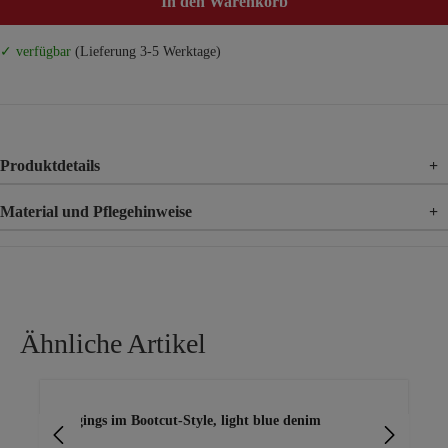
In den Warenkorb
✓ verfügbar
(Lieferung 3-5 Werktage)
Produktdetails
+
Material und Pflegehinweise
+
Material
71% Baumwolle, 25% Polyester, 4% Elasthan
Ähnliche Artikel
Produktgalerie überspringen
Jeggings im Bootcut-Style, light blue denim
Jeg