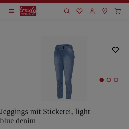
alt springen
Bildergalerie überspringen
Jeggings mit Stickerei, light
blue denim