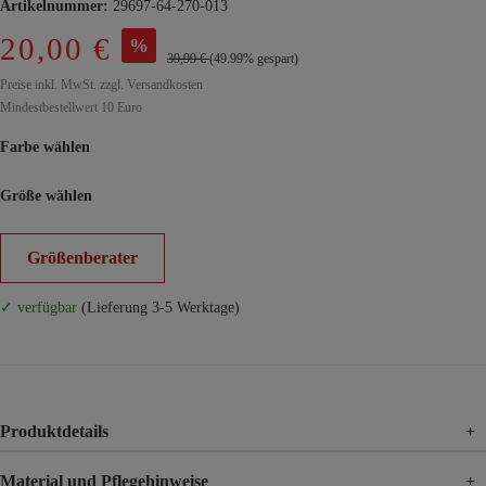
Artikelnummer:
29697-64-270-013
20,00 €
%
39,99 €
(49.99% gespart)
Preise inkl. MwSt. zzgl. Versandkosten
Mindestbestellwert 10 Euro
Farbe wählen
Größe wählen
Größenberater
✓ verfügbar
(Lieferung 3-5 Werktage)
Produktdetails
+
Material und Pflegehinweise
+