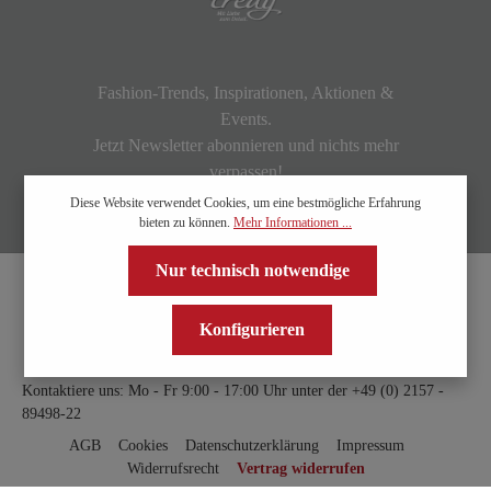
Fashion-Trends, Inspirationen, Aktionen &
Events.
Jetzt Newsletter abonnieren und nichts mehr
verpassen!
Diese Website verwendet Cookies, um eine bestmögliche Erfahrung
bieten zu können.
Mehr Informationen ...
Nur technisch notwendige
Konfigurieren
Kontaktiere uns: Mo - Fr 9:00 - 17:00 Uhr unter der
+49 (0) 2157 -
89498-22
AGB
Cookies
Datenschutzerklärung
Impressum
Widerrufsrecht
Vertrag widerrufen