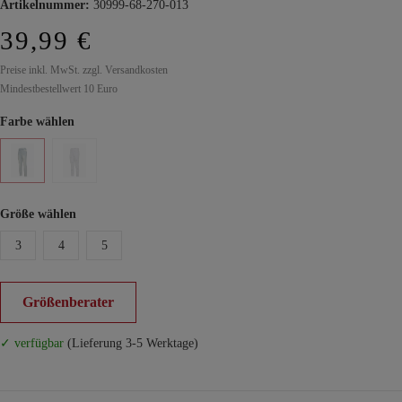
Artikelnummer:
30999-68-270-013
39,99 €
Preise inkl. MwSt. zzgl. Versandkosten
Mindestbestellwert 10 Euro
Farbe wählen
Größe wählen
3
4
5
Größenberater
✓ verfügbar
(Lieferung 3-5 Werktage)