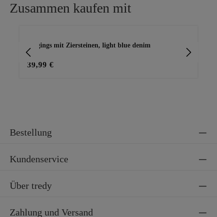
Zusammen kaufen mit
Produktgalerie überspringen
Jeggings mit Ziersteinen, light blue denim
Ba
39,99 €
15
Bestellung
Kundenservice
Über tredy
Zahlung und Versand