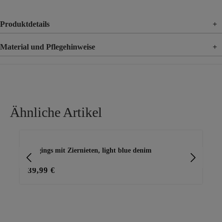
Produktdetails
+
Material und Pflegehinweise
+
Material
71% Baumwolle, 25% Polyester, 4% Elasthan
Ähnliche Artikel
Produktgalerie überspringen
Jeggings mit Ziernieten, light blue denim
Jeg
39,99 €
39