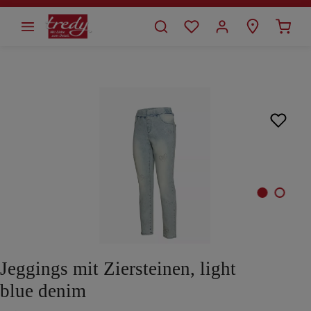
alt springen
Bildergalerie überspringen
Jeggings mit Ziersteinen, light
blue denim