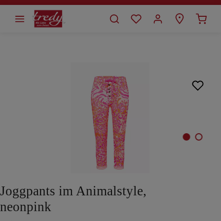
alt springen
Bildergalerie überspringen
Joggpants im Animalstyle,
neonpink