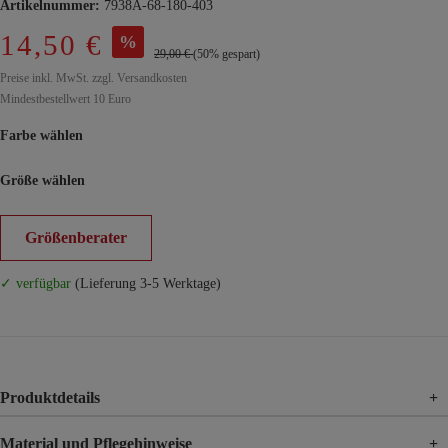
Artikelnummer:
7938A-68-180-403
14,50 €
%
29,00 €
(50% gespart)
Preise inkl. MwSt. zzgl. Versandkosten
Mindestbestellwert 10 Euro
Farbe wählen
Größe wählen
Größenberater
✓ verfügbar
(Lieferung 3-5 Werktage)
Produktdetails
+
Material und Pflegehinweise
+