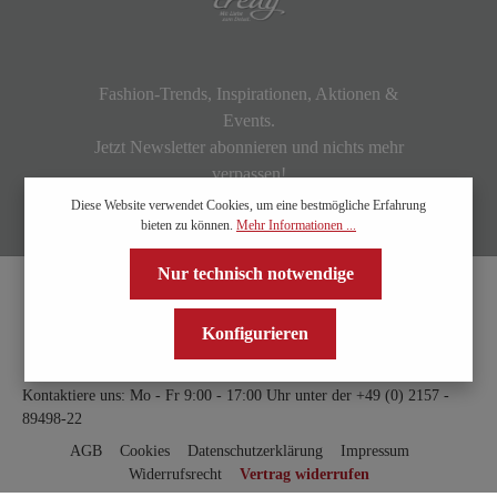
Fashion-Trends, Inspirationen, Aktionen &
Events.
Jetzt Newsletter abonnieren und nichts mehr
verpassen!
Diese Website verwendet Cookies, um eine bestmögliche Erfahrung
bieten zu können.
Mehr Informationen ...
Nur technisch notwendige
Konfigurieren
Kontaktiere uns: Mo - Fr 9:00 - 17:00 Uhr unter der
+49 (0) 2157 -
89498-22
AGB
Cookies
Datenschutzerklärung
Impressum
Widerrufsrecht
Vertrag widerrufen