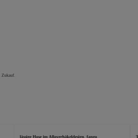
n Zukauf.
lässige Hose im Alloverhäkeldesign, fango
T