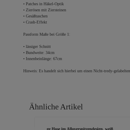
• Patches in Häkel-Optik
• Zierösen mit Ziersteinen
• Gesäßtaschen
• Crash-Effekt
Passform Maße bei Größe 1:
• lässiger Schnitt
• Bundweite: 34cm
• Innenbeinlänge: 67cm
Hinweis: Es handelt sich hierbei um einen Nicht-tredy-gelabelte
Ähnliche Artikel
Produktgalerie überspringen
lässige Hose im Alloverspitzendesign, weiß