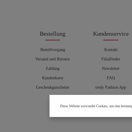
Bestellung
Kundenservice
Bestellvorgang
Kontakt
Versand und Retoure
Filialfinder
Zahlung
Newsletter
Kundenkarte
FAQ
Geschenkgutscheine
tredy Fashion App
Größentabelle
Diese Website verwendet Cookies, um eine bestmög
Hosenberater
OUTLET