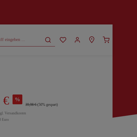
CURVY
SALE
 €
%
39,98 €
(50% gespart)
zgl. Versandkosten
0 Euro