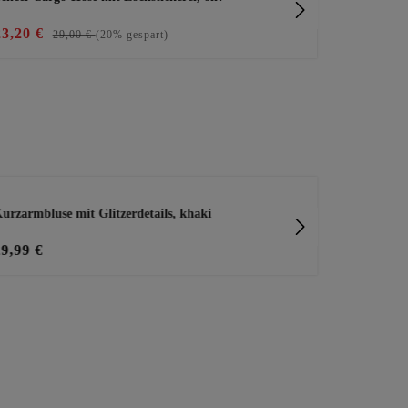
23,20 €
59,99 €
29,00 €
(20% gespart)
urzarmbluse mit Glitzerdetails, khaki
Jacke 'Succes
29,99 €
30,00 €
59