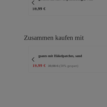
59,99 €
Zusammen kaufen mit
Produktgalerie überspringen
 misty green
Joggpants mit Häkelpatches, sand
19,99 €
39,98 €
(50% gespart)