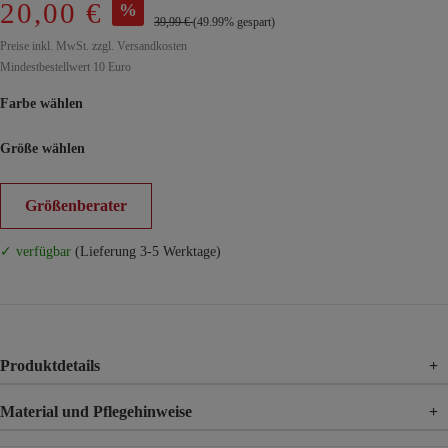
20,00 €
%
39,99 €
(49.99% gespart)
Preise inkl. MwSt. zzgl. Versandkosten
Mindestbestellwert 10 Euro
Farbe wählen
Größe wählen
Größenberater
✓ verfügbar
(Lieferung 3-5 Werktage)
Produktdetails
+
Material und Pflegehinweise
+
Material
65% Viskose, 30% Nylon, 5% Elasthan