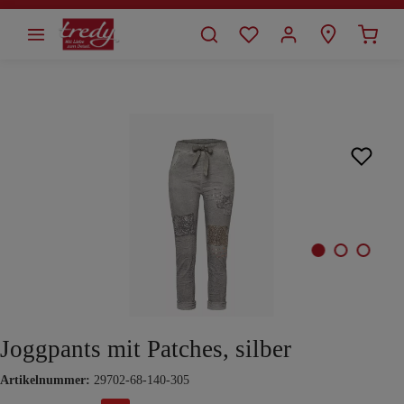
alt springen
Bildergalerie überspringen
Joggpants mit Patches, silber
Artikelnummer:
29702-68-140-305