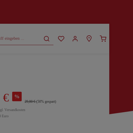
CURVY
SALE
 €
%
29,00 €
(50% gespart)
zgl. Versandkosten
0 Euro