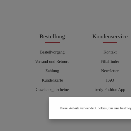
Bestellung
Kundenservice
Bestellvorgang
Kontakt
Versand und Retoure
Filialfinder
Zahlung
Newsletter
Kundenkarte
FAQ
Geschenkgutscheine
tredy Fashion App
Größentabelle
Diese Website verwendet Cookies, um eine bestmög
Hosenberater
OUTLET