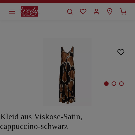
alt springen
Bildergalerie überspringen
Kleid aus Viskose-Satin,
cappuccino-schwarz