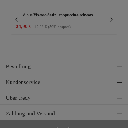
Produktgalerie überspringen
Kleid aus Viskose-Satin, cappuccino-schwarz
Ba
24,99 €
15
49,98 €
(50% gespart)
Bestellung
Kundenservice
Über tredy
Zahlung und Versand