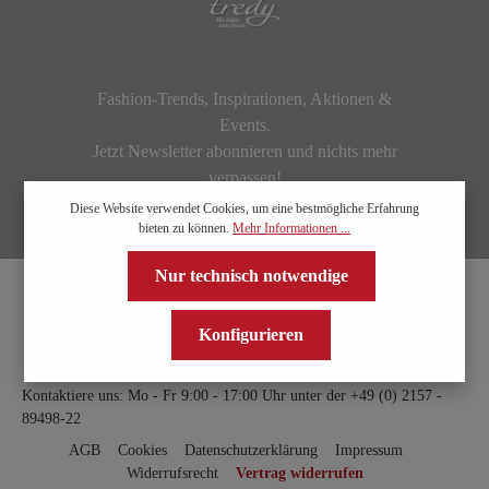
Fashion-Trends, Inspirationen, Aktionen &
Events.
Jetzt Newsletter abonnieren und nichts mehr
verpassen!
Diese Website verwendet Cookies, um eine bestmögliche Erfahrung
bieten zu können.
Mehr Informationen ...
Nur technisch notwendige
Konfigurieren
Kontaktiere uns: Mo - Fr 9:00 - 17:00 Uhr unter der
+49 (0) 2157 -
89498-22
AGB
Cookies
Datenschutzerklärung
Impressum
Widerrufsrecht
Vertrag widerrufen