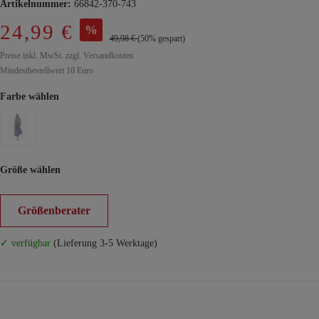
Artikelnummer:
66842-370-743
24,99 €
%
49,98 €
(50% gespart)
Preise inkl. MwSt. zzgl. Versandkosten
Mindestbestellwert 10 Euro
Farbe wählen
Größe wählen
Größenberater
✓ verfügbar
(Lieferung 3-5 Werktage)