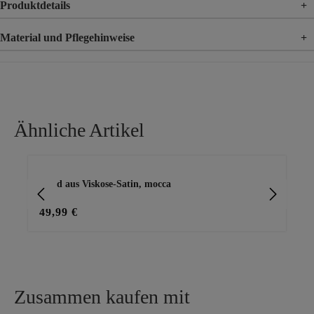
Produktdetails
+
Material und Pflegehinweise
+
Material
100% Viskose
Ähnliche Artikel
Produktgalerie überspringen
Kleid aus Viskose-Satin, mocca
Kle
49,99 €
49
Zusammen kaufen mit