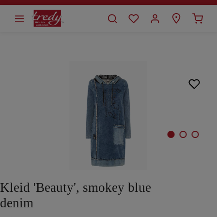
alt springen
Bildergalerie überspringen
Kleid 'Beauty', smokey blue
denim