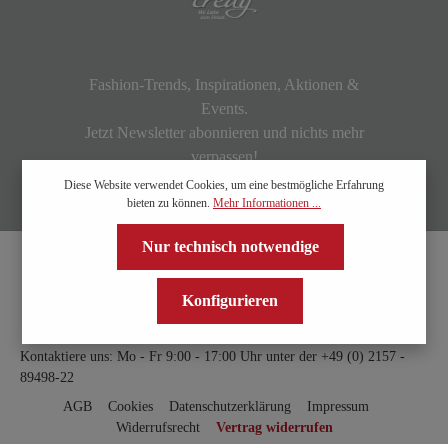
Fashion-Trends, Inspirationen, Aktionen &
Events.
Jetzt Newsletter abonnieren und nichts mehr
verpassen!
Diese Website verwendet Cookies, um eine bestmögliche Erfahrung
bieten zu können.
Mehr Informationen ...
Nur technisch notwendige
Konfigurieren
Kontaktiere uns: Mo - Fr 9:00 - 17:00 Uhr unter der
+49 (0) 2157 -
89498-22
AGB
Cookies
Datenschutzerklärung
Impressum
Widerrufsrecht
Vertrag widerrufen