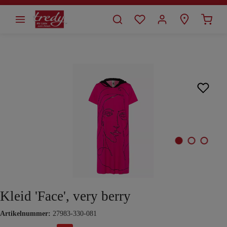
alt springen
Bildergalerie überspringen
Kleid 'Face', very berry
Artikelnummer:
27983-330-081