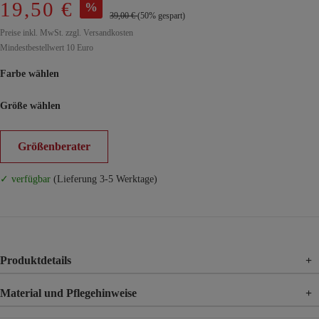
19,50 €
%
39,00 €
(50% gespart)
Preise inkl. MwSt. zzgl. Versandkosten
Mindestbestellwert 10 Euro
Farbe wählen
Größe wählen
Größenberater
✓ verfügbar
(Lieferung 3-5 Werktage)
Produktdetails
+
Material und Pflegehinweise
+
Material
70% Viskose, 25% Polyamid, 5% Elasthan