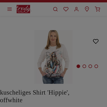
alt springen
Bildergalerie überspringen
kuscheliges Shirt 'Hippie',
offwhite