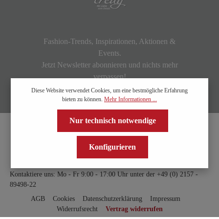
Fashion-Trends, Inspirationen, Aktionen &
Events.
Jetzt Newsletter abonnieren und nichts mehr
verpassen!
Diese Website verwendet Cookies, um eine bestmögliche Erfahrung
bieten zu können.
Mehr Informationen ...
Nur technisch notwendige
Konfigurieren
Kontaktiere uns: Mo - Fr 9:00 - 17:00 Uhr unter der
+49 (0) 2157 -
89498-22
AGB
Cookies
Datenschutzerklärung
Impressum
Widerrufsrecht
Vertrag widerrufen