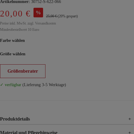
Artikelnummer:
30752-S-622-066
20,00 €
%
25,00 €
(20% gespart)
Preise inkl. MwSt. zzgl. Versandkosten
Mindestbestellwert 10 Euro
Farbe wählen
Größe wählen
Größenberater
✓ verfügbar
(Lieferung 3-5 Werktage)
Produktdetails
+
Material und Pflegehinweise
+