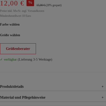
12,00 €
%
15,00 €
(20% gespart)
Preise inkl. MwSt. zzgl. Versandkosten
Mindestbestellwert 10 Euro
Farbe wählen
Größe wählen
Größenberater
✓ verfügbar
(Lieferung 3-5 Werktage)
Produktdetails
+
Material und Pflegehinweise
+
Material
92% Baumwolle, 8% Elasthan