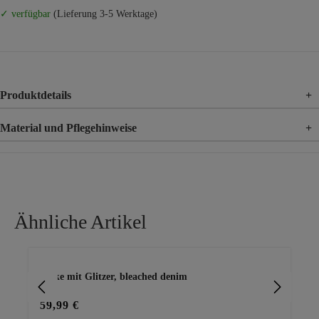
✓ verfügbar
(Lieferung 3-5 Werktage)
Produktdetails
+
Material und Pflegehinweise
+
Material
97% Baumwolle, 3% Elasthan
Ähnliche Artikel
Produktgalerie überspringen
Jacke mit Glitzer, bleached denim
Je
59,99 €
39