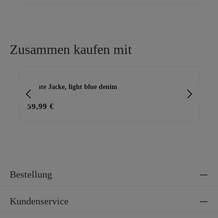
Zusammen kaufen mit
Produktgalerie überspringen
leichte Jacke, light blue denim
Ho
59,99 €
23
Bestellung
Kundenservice