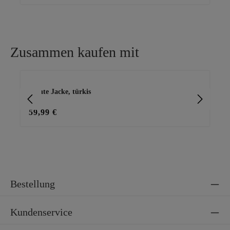
Zusammen kaufen mit
Produktgalerie überspringen
leichte Jacke, türkis
Jea
de
59,99 €
49
Bestellung
Kundenservice