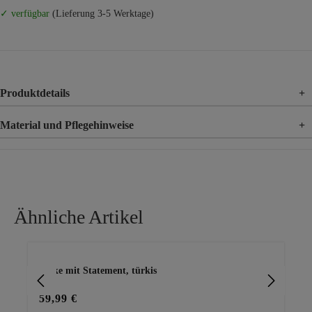
✓ verfügbar
(Lieferung 3-5 Werktage)
Produktdetails
+
Material und Pflegehinweise
+
Material
97% Baumwolle, 3% Elasthan
Ähnliche Artikel
Produktgalerie überspringen
Jacke mit Statement, türkis
Jac
59,99 €
39