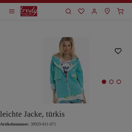
alt springen
Bildergalerie überspringen
leichte Jacke, türkis
Artikelnummer:
30929-811-071