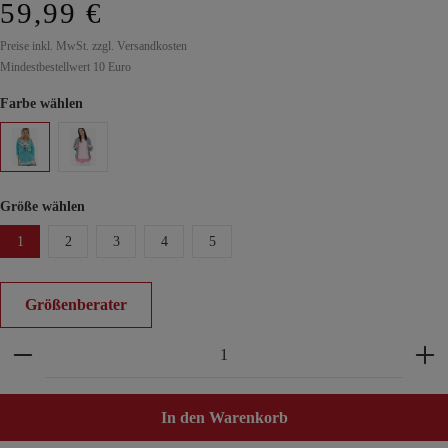
59,99 €
Preise inkl. MwSt. zzgl. Versandkosten
Mindestbestellwert 10 Euro
Farbe wählen
Größe wählen
1
2
3
4
5
Größenberater
Produkt Anzahl: Gib den gewünschten Wert ein ode
In den Warenkorb