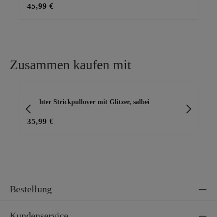
45,99 €
28
Zusammen kaufen mit
Produktgalerie überspringen
Leichter Strickpullover mit Glitzer, salbei
Bas
35,99 €
25
Bestellung
Kundenservice