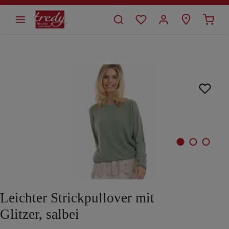
alt springen
Bildergalerie überspringen
Leichter Strickpullover mit
Glitzer, salbei