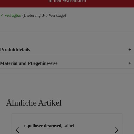
In den Warenkorb
✓ verfügbar
(Lieferung 3-5 Werktage)
Produktdetails
+
Material und Pflegehinweise
+
Material
40% Modal, 40% Acryl, 15% Lurex
Ähnliche Artikel
Produktgalerie überspringen
Strickpullover destroyed, salbei
Pul