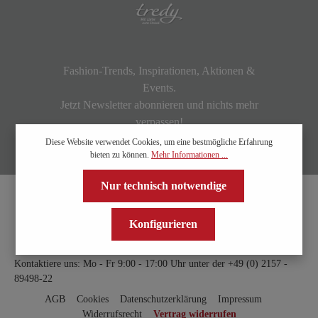
Fashion-Trends, Inspirationen, Aktionen &
Events.
Jetzt Newsletter abonnieren und nichts mehr
verpassen!
Diese Website verwendet Cookies, um eine bestmögliche Erfahrung
bieten zu können.
Mehr Informationen ...
Nur technisch notwendige
Konfigurieren
Kontaktiere uns: Mo - Fr 9:00 - 17:00 Uhr unter der
+49 (0) 2157 -
89498-22
AGB
Cookies
Datenschutzerklärung
Impressum
Widerrufsrecht
Vertrag widerrufen