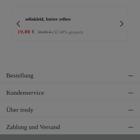
Produktgalerie überspringen
Musselinkleid, butter yellow
Bas
19,00 €
29
39,99 €
(52.49% gespart)
Bestellung
Kundenservice
Über tredy
Zahlung und Versand