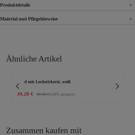
Produktdetails
+
Material und Pflegehinweise
+
Material
100% Baumwolle
Ähnliche Artikel
Produktgalerie überspringen
Kleid mit Lochstickerei, weiß
luf
39,20 €
49
49,00 €
(20% gespart)
Zusammen kaufen mit