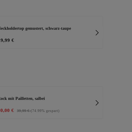
eckholdertop gemustert, schwarz-taupe
Print-Top mi
29,99 €
29,99 €
ock mit Pailletten, salbei
Pullover in 
10,00 €
39,99 €
39,99 €
(74.99% gespart)