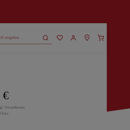
CURVY
SALE
 €
zgl. Versandkosten
0 Euro