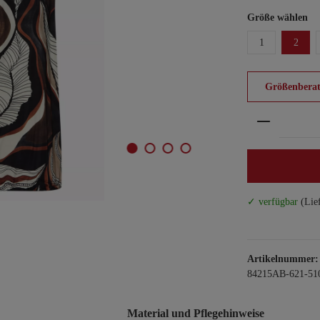
Größe wählen
1
2
Größenberat
Produkt An
✓ verfügbar
(Lie
Artikelnummer:
84215AB-621-51
Material und Pflegehinweise