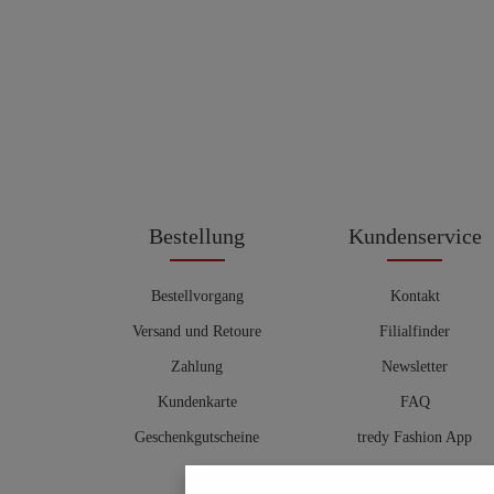
Bestellung
Kundenservice
Bestellvorgang
Kontakt
Versand und Retoure
Filialfinder
Zahlung
Newsletter
Kundenkarte
FAQ
Geschenkgutscheine
tredy Fashion App
Größentabelle