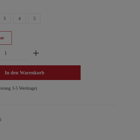
3
4
5
er
zahl: Gib den gewünschten Wert ein oder benu
In den Warenkorb
ferung 3-5 Werktage)
0