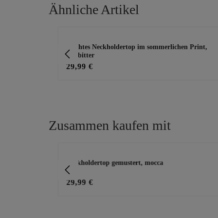
Ähnliche Artikel
Produktgalerie überspringen
er, bunt
Leichtes Neckholdertop im sommerlichen Print,
zartbitter
29,99 €
Zusammen kaufen mit
Produktgalerie überspringen
Neckholdertop gemustert, mocca
29,99 €