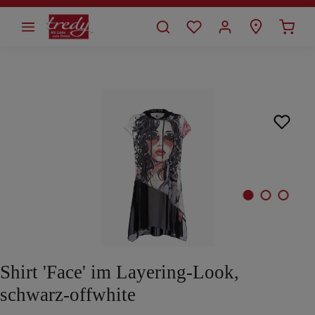
alt springen
Bildergalerie überspringen
Shirt 'Face' im Layering-Look,
schwarz-offwhite