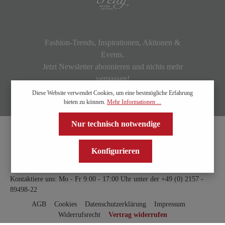
Fashion-Trends, Inspirationen, Aktionen &
Events.
Jetzt Newsletter abonnieren und nichts mehr
verpassen!
Diese Website verwendet Cookies, um eine bestmögliche Erfahrung
bieten zu können.
Mehr Informationen ...
Nur technisch notwendige
Konfigurieren
Kontaktiere uns: Mo - Fr 9:00 - 17:00 Uhr unter der
+49 (0) 2157 -
89498-22
AGB
Cookies
Datenschutzerklärung
Impressum
Widerrufsrecht
Vertrag widerrufen