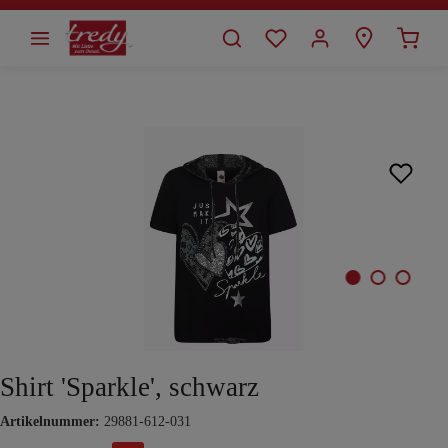
alt springen
Bildergalerie überspringen
Shirt 'Sparkle', schwarz
Artikelnummer:
29881-612-031