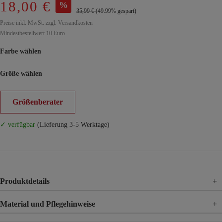
18,00 €
%
35,99 €
(49.99% gespart)
Preise inkl. MwSt. zzgl. Versandkosten
Mindestbestellwert 10 Euro
Farbe wählen
Größe wählen
Größenberater
✓ verfügbar
(Lieferung 3-5 Werktage)
Produktdetails
+
Material und Pflegehinweise
+
Material
63% Baumwolle, 37% Polyester