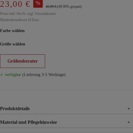
23,00 €
%
45,99 €
(49.99% gespart)
Preise inkl. MwSt. zzgl. Versandkosten
Mindestbestellwert 10 Euro
Farbe wählen
Größe wählen
Größenberater
✓ verfügbar
(Lieferung 3-5 Werktage)
Produktdetails
+
Material und Pflegehinweise
+
Material
95% Baumwolle, 5% Elasthan