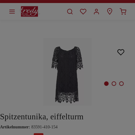
alt springen
Bildergalerie überspringen
Spitzentunika, eiffelturm
Artikelnummer:
83591-410-154