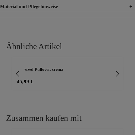
Material und Pflegehinweise
+
Material
100% Baumwolle
Ähnliche Artikel
Produktgalerie überspringen
oversized Pullover, crema
Str
45,99 €
35
Zusammen kaufen mit
Produktgalerie überspringen