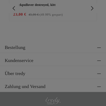
Strickpullover destroyed, kitt
Bas
23,00 €
29
45,99 €
(49.99% gespart)
Bestellung
Kundenservice
Über tredy
Zahlung und Versand