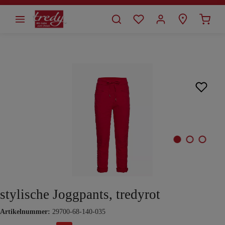
alt springen
Bildergalerie überspringen
stylische Joggpants, tredyrot
Artikelnummer:
29700-68-140-035