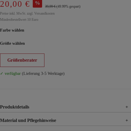
20,00 €
%
39,99 €
(49.99% gespart)
Preise inkl. MwSt. zzgl. Versandkosten
Mindestbestellwert 10 Euro
Farbe wählen
Größe wählen
Größenberater
✓ verfügbar
(Lieferung 3-5 Werktage)
Produktdetails
+
Material und Pflegehinweise
+
Material
75% Viskose, 20% Nylon, 5% Elasthan