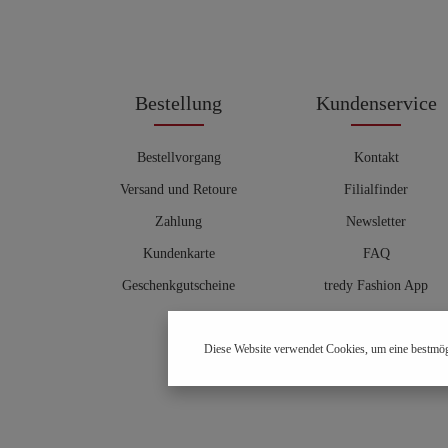
Bestellung
Kundenservice
Bestellvorgang
Kontakt
Versand und Retoure
Filialfinder
Zahlung
Newsletter
Kundenkarte
FAQ
Geschenkgutscheine
tredy Fashion App
Größentabelle
Diese Website verwendet Cookies, um eine bestmög
Hosenberater
OUTLET