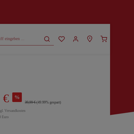
CURVY
SALE
 €
%
39,99 €
(49.99% gespart)
zgl. Versandkosten
0 Euro