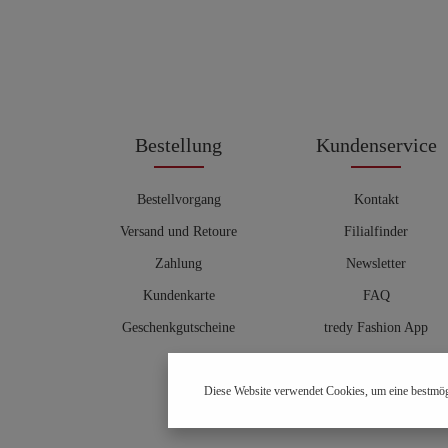
Bestellung
Kundenservice
Bestellvorgang
Kontakt
Versand und Retoure
Filialfinder
Zahlung
Newsletter
Kundenkarte
FAQ
Geschenkgutscheine
tredy Fashion App
Größentabelle
Diese Website verwendet Cookies, um eine bestmög
Hosenberater
OUTLET