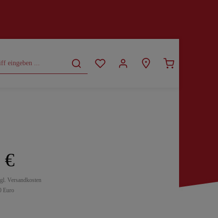
CURVY
SALE
 €
zgl. Versandkosten
0 Euro