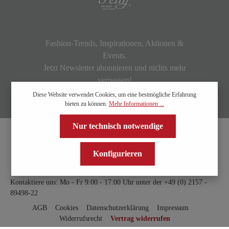
Fashion-Trends, Inspirationen, Aktionen &
Events.
Jetzt Newsletter abonnieren und nichts mehr
verpassen!
Diese Website verwendet Cookies, um eine bestmögliche Erfahrung
bieten zu können.
Mehr Informationen ...
Nur technisch notwendige
Konfigurieren
Kontaktiere uns: Mo - Fr 9:00 - 17:00 Uhr unter der
+49 (0) 2157 -
89498-22
AGB
Cookies
Datenschutzerklärung
Impressum
Widerrufsrecht
Vertrag widerrufen