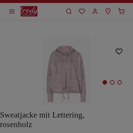
alt springen
Bildergalerie überspringen
Sweatjacke mit Lettering,
rosenholz