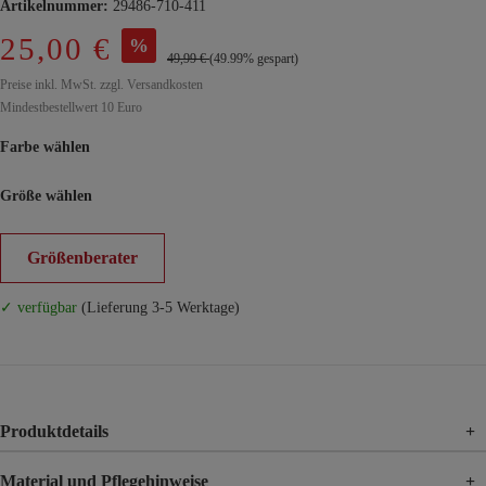
Artikelnummer:
29486-710-411
25,00 €
%
49,99 €
(49.99% gespart)
Preise inkl. MwSt. zzgl. Versandkosten
Mindestbestellwert 10 Euro
Farbe wählen
Größe wählen
Größenberater
✓ verfügbar
(Lieferung 3-5 Werktage)
Produktdetails
+
Material und Pflegehinweise
+