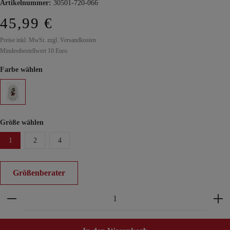
Artikelnummer:
30501-720-066
45,99 €
Preise inkl. MwSt. zzgl. Versandkosten
Mindestbestellwert 10 Euro
Farbe wählen
Größe wählen
1
2
4
Größenberater
Produkt Anzahl: Gib den gewünschten Wert ein ode