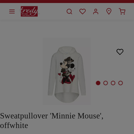
alt springen
Bildergalerie überspringen
Sweatpullover 'Minnie Mouse',
offwhite