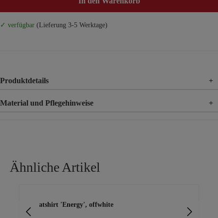
In den Warenkorb
✓ verfügbar
(Lieferung 3-5 Werktage)
Produktdetails
+
Material und Pflegehinweise
+
Material
70% Baumwolle, 3
Ähnliche Artikel
Produktgalerie überspringen
Sweatshirt 'Energy', offwhite
Lei