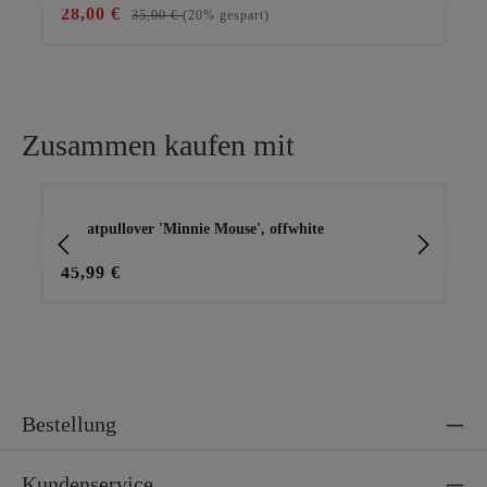
28,00 €
39
35,00 €
(20% gespart)
Zusammen kaufen mit
Produktgalerie überspringen
Sweatpullover 'Minnie Mouse', offwhite
Sei
45,99 €
23
Bestellung
Kundenservice