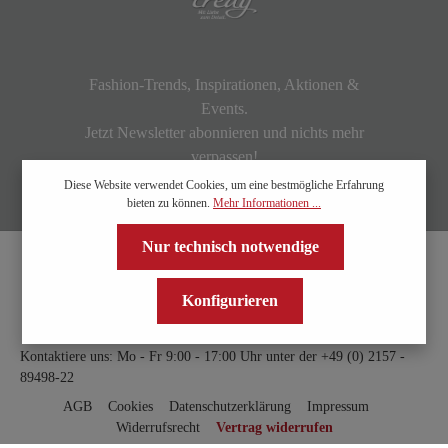
Fashion-Trends, Inspirationen, Aktionen &
Events.
Jetzt Newsletter abonnieren und nichts mehr
verpassen!
Diese Website verwendet Cookies, um eine bestmögliche Erfahrung
bieten zu können.
Mehr Informationen ...
Nur technisch notwendige
Konfigurieren
Kontaktiere uns: Mo - Fr 9:00 - 17:00 Uhr unter der
+49 (0) 2157 -
89498-22
AGB
Cookies
Datenschutzerklärung
Impressum
Widerrufsrecht
Vertrag widerrufen