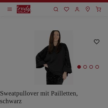
alt springen
Bildergalerie überspringen
Sweatpullover mit Pailletten,
schwarz