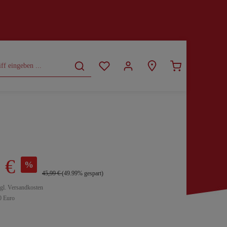
CURVY
SALE
 €
%
45,99 €
(49.99% gespart)
zgl. Versandkosten
0 Euro