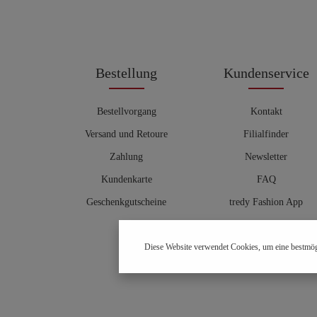
Bestellung
Kundenservice
Bestellvorgang
Kontakt
Versand und Retoure
Filialfinder
Zahlung
Newsletter
Kundenkarte
FAQ
Geschenkgutscheine
tredy Fashion App
Größentabelle
Diese Website verwendet Cookies, um eine bestmög
Hosenberater
OUTLET