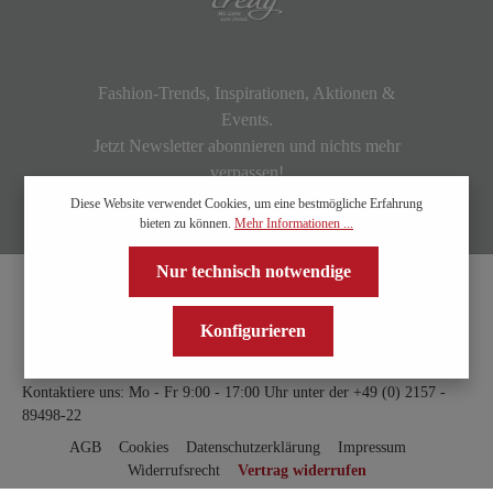
Fashion-Trends, Inspirationen, Aktionen &
Events.
Jetzt Newsletter abonnieren und nichts mehr
verpassen!
Diese Website verwendet Cookies, um eine bestmögliche Erfahrung
bieten zu können.
Mehr Informationen ...
Nur technisch notwendige
Konfigurieren
Kontaktiere uns: Mo - Fr 9:00 - 17:00 Uhr unter der
+49 (0) 2157 -
89498-22
AGB
Cookies
Datenschutzerklärung
Impressum
Widerrufsrecht
Vertrag widerrufen