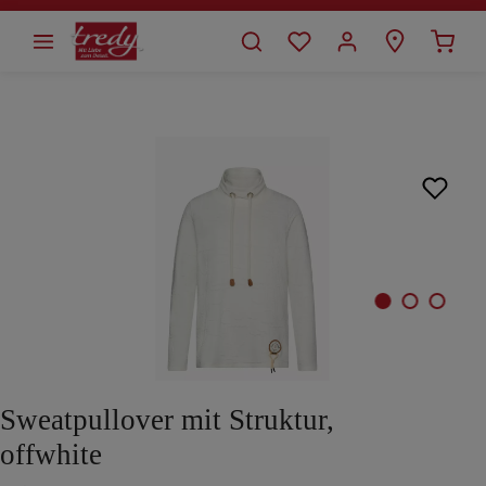
alt springen
Bildergalerie überspringen
Sweatpullover mit Struktur,
offwhite