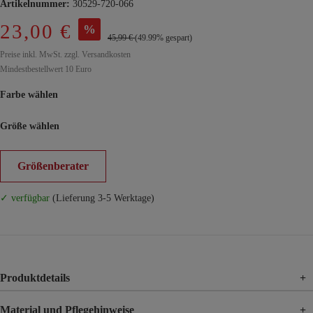
Artikelnummer:
30529-720-066
23,00 €
%
45,99 €
(49.99% gespart)
Preise inkl. MwSt. zzgl. Versandkosten
Mindestbestellwert 10 Euro
Farbe wählen
Größe wählen
Größenberater
✓ verfügbar
(Lieferung 3-5 Werktage)
Produktdetails
+
Material und Pflegehinweise
+