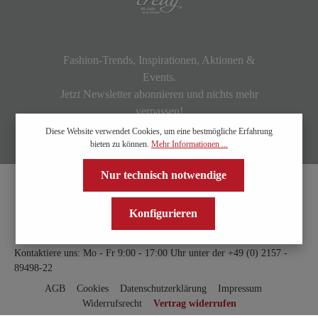
Fashion-Trends, Inspirationen, Aktionen &
Events.
Jetzt Newsletter abonnieren und nichts mehr
verpassen!
Diese Website verwendet Cookies, um eine bestmögliche Erfahrung
bieten zu können.
Mehr Informationen ...
Nur technisch notwendige
Konfigurieren
Kontaktiere uns: Mo - Fr 9:00 - 17:00 Uhr unter der
+49 (0) 2157 -
89498-22
AGB
Cookies
Datenschutzerklärung
Impressum
Widerrufsrecht
Vertrag widerrufen