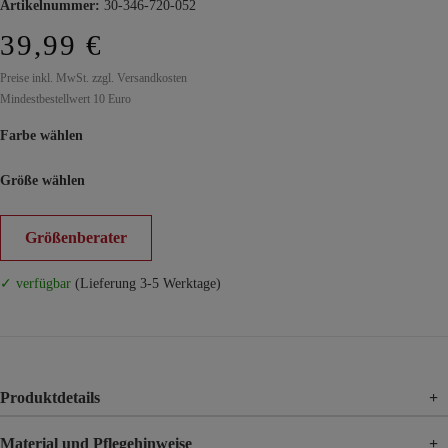
Artikelnummer:
30-346-720-052
39,99 €
Preise inkl. MwSt. zzgl. Versandkosten
Mindestbestellwert 10 Euro
Farbe wählen
Größe wählen
Größenberater
✓ verfügbar
(Lieferung 3-5 Werktage)
Produktdetails
+
Material und Pflegehinweise
+