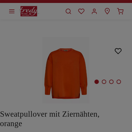
alt springen
Bildergalerie überspringen
Sweatpullover mit Ziernähten,
orange