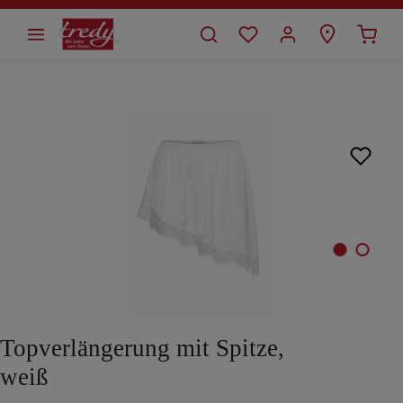
alt springen
Bildergalerie überspringen
Topverlängerung mit Spitze,
weiß