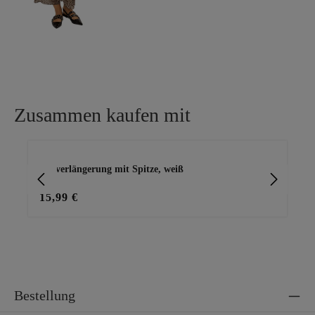
Zusammen kaufen mit
Produktgalerie überspringen
Topverlängerung mit Spitze, weiß
Wi
15,99 €
39
Bestellung