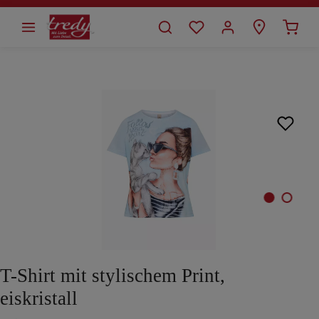
alt springen
Bildergalerie überspringen
T-Shirt mit stylischem Print,
eiskristall