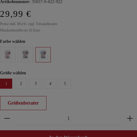
Artikelnummer:
31657-S-622-922
29,99 €
Preise inkl. MwSt. zzgl. Versandkosten
Mindestbestellwert 10 Euro
Farbe wählen
Größe wählen
1
2
3
4
5
Größenberater
Produkt Anzahl: Gib den gewünschten Wert ein ode