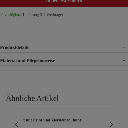
In den Warenkorb
✓ verfügbar
(Lieferung 3-5 Werktage)
Produktdetails
+
Material und Pflegehinweise
+
Material
95% Polyester, 5% Elasthan
Ähnliche Artikel
Produktgalerie überspringen
Shirt mit Print und Ziersteinen, bunt
Shi