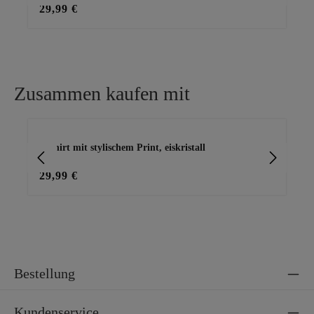
29,99 €
29
Zusammen kaufen mit
Produktgalerie überspringen
T-Shirt mit stylischem Print, eiskristall
Ba
29,99 €
15
Bestellung
Kundenservice