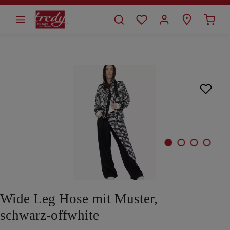
alt springen
Bildergalerie überspringen
Wide Leg Hose mit Muster,
schwarz-offwhite