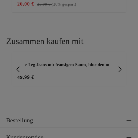
20,00 €
25
25,00 €
(20% gespart)
Zusammen kaufen mit
Produktgalerie überspringen
Wide Leg Jeans mit fransigem Saum, blue denim
Bl
49,99 €
49
Bestellung
Kundenservice