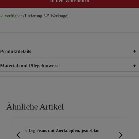
In den Warenkorb
✓ verfügbar
(Lieferung 3-5 Werktage)
Produktdetails
+
Material und Pflegehinweise
+
Material
89% Baumwolle, 8% Polyester, 3% Elasthan
Ähnliche Artikel
Produktgalerie überspringen
Wide Leg Jeans mit Zierknöpfen, jeansblau
Hi