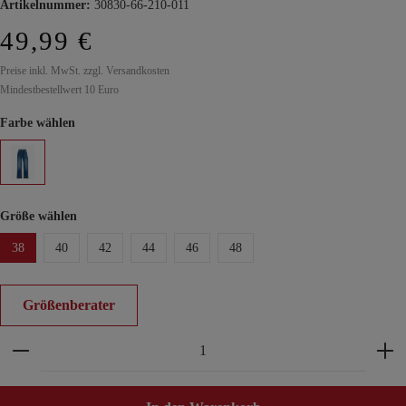
Artikelnummer:
30830-66-210-011
49,99 €
Preise inkl. MwSt. zzgl. Versandkosten
Mindestbestellwert 10 Euro
Farbe wählen
Größe wählen
38
40
42
44
46
48
Größenberater
Produkt Anzahl: Gib den gewünschten Wert ein ode